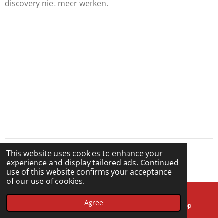
discovery niet meer werken.
This website uses cookies to enhance your
© 2024 - 2026 Kmtronics.nl
experience and display tailored ads. Continued
Powered by
JouwWeb
use of this website confirms your acceptance
of our use of cookies.
Agree
Email
Phone
WhatsApp