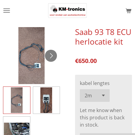
Skip
to
main
content
Saab 93 T8 ECU
herlocatie kit
€650.00
kabel lengtes
Let me know when
this product is back
in stock.